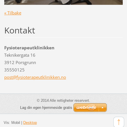
« Tilbake
Kontakt
Fysioterapeutklinikken
Teknikergata 16
3912 Porsgrunn
35550125
post@fys
ioterape
utklinik
ken.no
© 2014 Alle rettigheter reservert.
Lag din egen hjemmeside gratis
Vis:
Mobil
|
Desktop